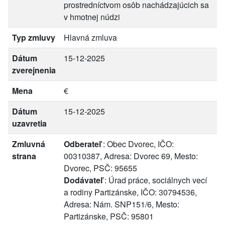
prostredníctvom osôb nachádzajúcich sa
v hmotnej núdzi
Typ zmluvy
Hlavná zmluva
Dátum
15-12-2025
zverejnenia
Mena
€
Dátum
15-12-2025
uzavretia
Zmluvná
Odberateľ
: Obec Dvorec, IČO:
strana
00310387, Adresa: Dvorec 69, Mesto:
Dvorec, PSČ: 95655
Dodávateľ
: Úrad práce, sociálnych vecí
a rodiny Partizánske, IČO: 30794536,
Adresa: Nám. SNP151/6, Mesto:
Partizánske, PSČ: 95801