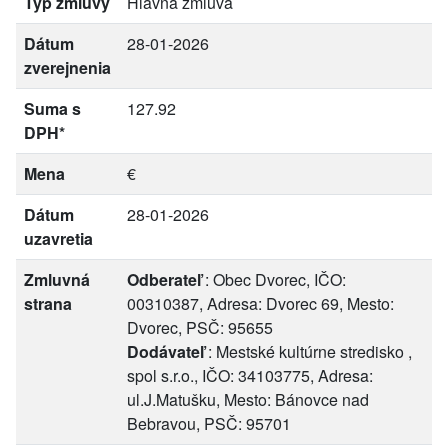
Typ zmluvy
Hlavná zmluva
Dátum
28-01-2026
zverejnenia
Suma s
127.92
DPH*
Mena
€
Dátum
28-01-2026
uzavretia
Zmluvná
Odberateľ
: Obec Dvorec, IČO:
strana
00310387, Adresa: Dvorec 69, Mesto:
Dvorec, PSČ: 95655
Dodávateľ
: Mestské kultúrne stredisko ,
spol s.r.o., IČO: 34103775, Adresa:
ul.J.Matušku, Mesto: Bánovce nad
Bebravou, PSČ: 95701