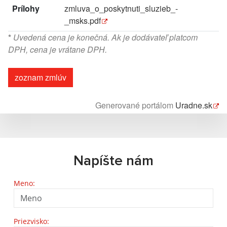
Prílohy
zmluva_o_poskytnuti_sluzieb_-
_msks.pdf
*
Uvedená cena je konečná. Ak je dodávateľ platcom
DPH, cena je vrátane DPH.
zoznam zmlúv
Generované portálom
Uradne.sk
Napíšte nám
Meno:
Priezvisko: