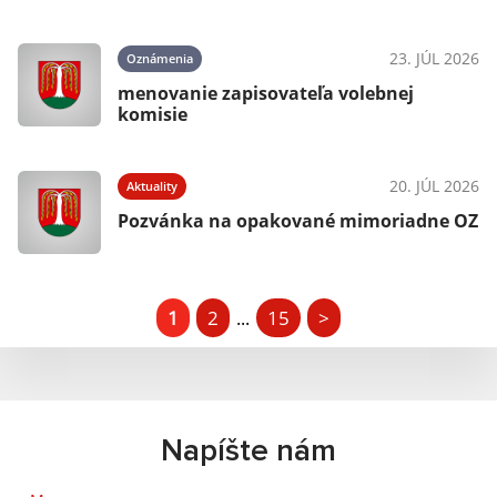
23. JÚL 2026
Oznámenia
menovanie zapisovateľa volebnej
komisie
20. JÚL 2026
Aktuality
Pozvánka na opakované mimoriadne OZ
1
2
15
>
...
Napíšte nám