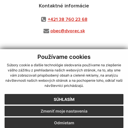
Kontaktné informácie
+421 38 760 23 68
obec@dvorec.sk
Používame cookies
využite možnosť získavania aktuálnych informácií s využitím RSS
,
CMS systém (redakčný) systém ECHELON 2,
Mapa stránok
,
web portál
,
Súbory cookie a ďalšie technológie sledovania používame na zlepšenie
webhosting
,
webex.digital, s.r.o.
,
domény
,
registrácia domény
,
vášho zážitku z prehliadania našich webových stránok, na to, aby sme
spoločnosť webex.digital, s.r.o.
,
technický prevádzkovateľ
vám zobrazovali prispôsobený obsah a cielené reklamy, na analýzu
návštevnosti našich webových stránok a na pochopenie toho, odkiaľ naši
Posledná aktualizácia:
05.08.2026
návštevníci prichádzajú.
Vytlačiť stránku
|
Vyhlásenie o prístupnosti
SÚHLASÍM
Autorské práva
|
Cookies
Zmeniť moje nastavenia
webdesign
|
Odmietam