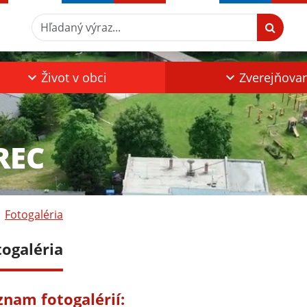
Hľadaný výraz...
Život v obci
Zverejňova
REC
Fotogaléria
togaléria
znam fotogalérií: