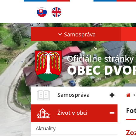
Samospráva
Oficiálne stránky
OBEC DVO
Samospráva
Fo
Život v obci
Aktuality
Zo