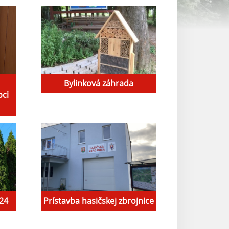
Bylinková záhrada
bci
024
Prístavba hasičskej zbrojnice