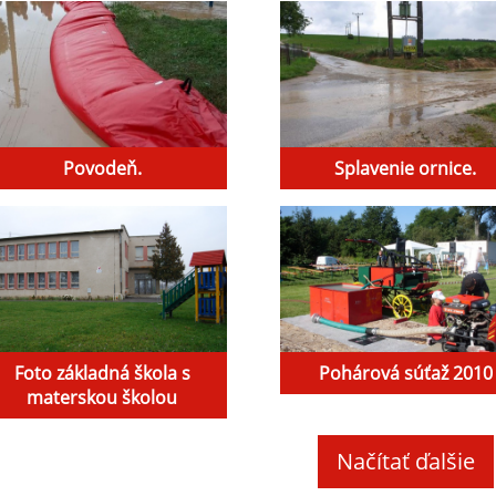
Povodeň.
Splavenie ornice.
Foto základná škola s
Pohárová súťaž 2010
materskou školou
Načítať ďalšie