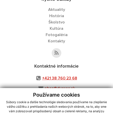
Aktuality
História
Školstvo
Kultúra
Fotogaléria
Kontakty
Kontaktné informácie
+421 38 760 23 68
obec@dvorec.sk
Používame cookies
Súbory cookie a ďalšie technológie sledovania používame na zlepšenie
vášho zážitku z prehliadania našich webových stránok, na to, aby sme
využite možnosť získavania aktuálnych informácií s využitím RSS
,
vám zobrazovali prispôsobený obsah a cielené reklamy, na analýzu