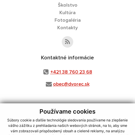
Školstvo
Kultúra
Fotogaléria
Kontakty
Kontaktné informácie
+421 38 760 23 68
obec@dvorec.sk
Používame cookies
využite možnosť získavania aktuálnych informácií s využitím RSS
,
CMS systém (redakčný) systém ECHELON 2,
Mapa stránok
,
web portál
,
Súbory cookie a ďalšie technológie sledovania používame na zlepšenie
webhosting
,
webex.digital, s.r.o.
,
domény
,
registrácia domény
,
vášho zážitku z prehliadania našich webových stránok, na to, aby sme
spoločnosť webex.digital, s.r.o.
,
technický prevádzkovateľ
vám zobrazovali prispôsobený obsah a cielené reklamy, na analýzu