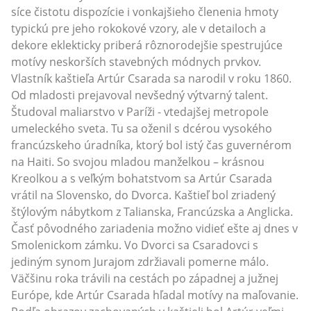
síce čistotu dispozície i vonkajšieho členenia hmoty
typickú pre jeho rokokové vzory, ale v detailoch a
dekore eklekticky priberá rôznorodejšie spestrujúce
motívy neskorších stavebných módnych prvkov.
Vlastník kaštieľa Artúr Csarada sa narodil v roku 1860.
Od mladosti prejavoval nevšedný výtvarný talent.
Študoval maliarstvo v Paríži - vtedajšej metropole
umeleckého sveta. Tu sa oženil s dcérou vysokého
francúzskeho úradníka, ktorý bol istý čas guvernérom
na Haiti. So svojou mladou manželkou – krásnou
Kreolkou a s veľkým bohatstvom sa Artúr Csarada
vrátil na Slovensko, do Dvorca. Kaštieľ bol zriadený
štýlovým nábytkom z Talianska, Francúzska a Anglicka.
Časť pôvodného zariadenia možno vidieť ešte aj dnes v
Smolenickom zámku. Vo Dvorci sa Csaradovci s
jediným synom Jurajom zdržiavali pomerne málo.
Väčšinu roka trávili na cestách po západnej a južnej
Európe, kde Artúr Csarada hľadal motívy na maľovanie.