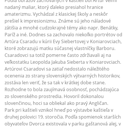
Podľa obrazov zachovaných v kaštieli bol Artúr veľmi
nadaný maliar, ktorý ďaleko presiahol hranice
amaterizmu. Vychádzal z klasickej školy a neskôr
prešiel k impresionizmu. Známe sú jeho náladové
zátišia a mnohé cudzokrajné témy ako napr. Benátky,
Paríž a iné. Dodnes sa zachovalo niekoľko portrétov od
Artúra Csaradu v kúrii Evy Siebertovej v Koniarovciach,
ktoré zobrazujú matku súčasnej vlastníčky Barboru.
Csaradovci sa totiž pomerne často zdržiavali aj na
veľkostatku Leopolda Jakuba Sieberta v Koniarovciach.
Artúrovi Csaradovi sa zatiaľ nedostalo náležitého
ocenenia zo strany slovenských výtvarných historikov,
zostáva len veriť, že sa tak v krátkej dobe stane.
Rozhodne to bola zaujímavá osobnosť, pochádzajúca
zo slovenského prostredia. Hovoril dokonalou
slovenčinou, hoci sa obliekal ako pravý Angličan.
Park pri kaštieli vznikol hneď po výstavbe kaštieľa v
druhej polovici 19. storočia. Podľa spomienok starších
obyvateľov Dvorca existovala v parku gaštanová alej, v