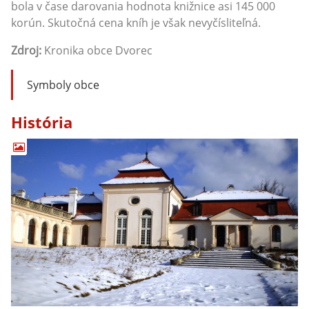
bola v čase darovania hodnota knižnice asi 145 000
korún. Skutočná cena kníh je však nevyčísliteľná.
Zdroj:
Kronika obce Dvorec
Symboly obce
História