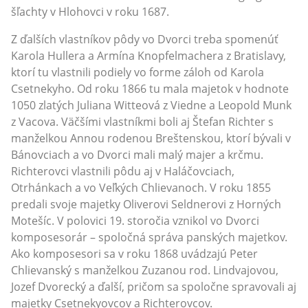
šľachty v Hlohovci v roku 1687.
Z ďalších vlastníkov pôdy vo Dvorci treba spomenúť
Karola Hullera a Armína Knopfelmachera z Bratislavy,
ktorí tu vlastnili podiely vo forme záloh od Karola
Csetnekyho. Od roku 1866 tu mala majetok v hodnote
1050 zlatých Juliana Witteová z Viedne a Leopold Munk
z Vacova. Väčšími vlastníkmi boli aj Štefan Richter s
manželkou Annou rodenou Breštenskou, ktorí bývali v
Bánovciach a vo Dvorci mali malý majer a krčmu.
Richterovci vlastnili pôdu aj v Haláčovciach,
Otrhánkach a vo Veľkých Chlievanoch. V roku 1855
predali svoje majetky Oliverovi Seldnerovi z Horných
Motešíc. V polovici 19. storočia vznikol vo Dvorci
komposesorár – spoločná správa panských majetkov.
Ako komposesori sa v roku 1868 uvádzajú Peter
Chlievanský s manželkou Zuzanou rod. Lindvajovou,
Jozef Dvorecký a ďalší, pričom sa spoločne spravovali aj
majetky Csetnekyovcov a Richterovcov.