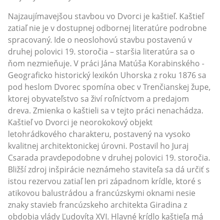
Najzaujímavejšou stavbou vo Dvorci je kaštieľ. Kaštieľ
zatiaľ nie je v dostupnej odbornej literatúre podrobne
spracovaný. Ide o neoslohovú stavbu postavenú v
druhej polovici 19. storočia – staršia literatúra sa o
ňom nezmieňuje. V práci Jána Matúša Korabinského -
Geograficko historický lexikón Uhorska z roku 1876 sa
pod heslom Dvorec spomína obec v Trenčianskej župe,
ktorej obyvateľstvo sa živí roľníctvom a predajom
dreva. Zmienka o kaštieli sa v tejto práci nenachádza.
Kaštieľ vo Dvorci je neorokokový objekt
letohrádkového charakteru, postavený na vysoko
kvalitnej architektonickej úrovni. Postavil ho Juraj
Csarada pravdepodobne v druhej polovici 19. storočia.
Bližší zdroj inšpirácie neznámeho staviteľa sa dá určiť s
istou rezervou zatiaľ len pri západnom krídle, ktoré s
atikovou balustrádou a francúzskymi oknami nesie
znaky stavieb francúzskeho architekta Giradina z
obdobia vlády Ľudovíta XVI. Hlavné krídlo kaštieľa má