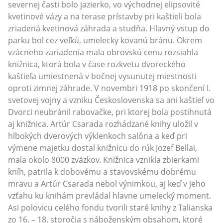
severnej časti bolo jazierko, vo východnej elipsovité
kvetinové vázy a na terase prístavby pri kaštieli bola
zriadená kvetinová záhrada a studňa. Hlavný vstup do
parku bol cez veľkú, umelecky kovanú bránu. Okrem
vzácneho zariadenia mala obrovskú cenu rozsiahla
knižnica, ktorá bola v čase rozkvetu dvoreckého
kaštieľa umiestnená v bočnej vysunutej miestnosti
oproti zimnej záhrade. V novembri 1918 po skončení I.
svetovej vojny a vzniku Československa sa ani kaštieľ vo
Dvorci neubránil rabovačke, pri ktorej bola postihnutá
aj knižnica. Artúr Csarada rozhádzané knihy uložil v
hlbokých dverových výklenkoch salóna a keď pri
výmene majetku dostal knižnicu do rúk Jozef Bellai,
mala okolo 8000 zväzkov. Knižnica vznikla zbierkami
kníh, patrila k dobovému a stavovskému dobrému
mravu a Artúr Csarada nebol výnimkou, aj keď v jeho
vzťahu ku knihám prevládal hlavne umelecký moment.
Asi polovicu celého fondu tvorili staré knihy z Talianska
zo 16. – 18. storočia s náboženským obsahom, ktoré