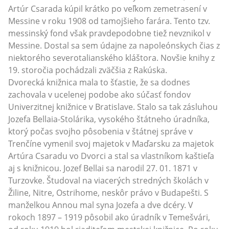
Artúr Csarada kúpil krátko po veľkom zemetrasení v
Messine v roku 1908 od tamojšieho farára. Tento tzv.
messinský fond však pravdepodobne tiež nevznikol v
Messine. Dostal sa sem údajne za napoleónskych čias z
niektorého severotalianského kláštora. Novšie knihy z
19. storočia pochádzali zväčšia z Rakúska.
Dvorecká knižnica mala to šťastie, že sa dodnes
zachovala v ucelenej podobe ako súčasť fondov
Univerzitnej knižnice v Bratislave. Stalo sa tak zásluhou
Jozefa Bellaia-Stolárika, vysokého štátneho úradníka,
ktorý počas svojho pôsobenia v štátnej správe v
Trenčíne vymenil svoj majetok v Maďarsku za majetok
Artúra Csaradu vo Dvorci a stal sa vlastníkom kaštieľa
aj s knižnicou. Jozef Bellai sa narodil 27. 01. 1871 v
Turzovke. Študoval na viacerých stredných školách v
Žiline, Nitre, Ostrihome, neskôr právo v Budapešti. S
manželkou Annou mal syna Jozefa a dve dcéry. V
rokoch 1897 – 1919 pôsobil ako úradník v Temešvári,