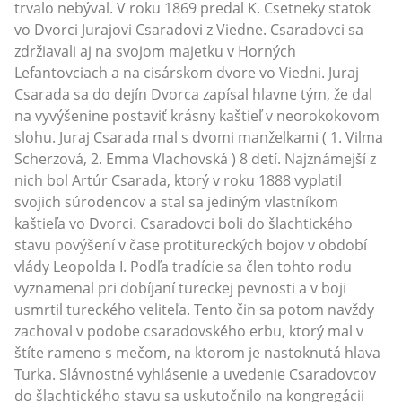
trvalo nebýval. V roku 1869 predal K. Csetneky statok
vo Dvorci Jurajovi Csaradovi z Viedne. Csaradovci sa
zdržiavali aj na svojom majetku v Horných
Lefantovciach a na cisárskom dvore vo Viedni. Juraj
Csarada sa do dejín Dvorca zapísal hlavne tým, že dal
na vyvýšenine postaviť krásny kaštieľ v neorokokovom
slohu. Juraj Csarada mal s dvomi manželkami ( 1. Vilma
Scherzová, 2. Emma Vlachovská ) 8 detí. Najznámejší z
nich bol Artúr Csarada, ktorý v roku 1888 vyplatil
svojich súrodencov a stal sa jediným vlastníkom
kaštieľa vo Dvorci. Csaradovci boli do šlachtického
stavu povýšení v čase protitureckých bojov v období
vlády Leopolda I. Podľa tradície sa člen tohto rodu
vyznamenal pri dobíjaní tureckej pevnosti a v boji
usmrtil tureckého veliteľa. Tento čin sa potom navždy
zachoval v podobe csaradovského erbu, ktorý mal v
štíte rameno s mečom, na ktorom je nastoknutá hlava
Turka. Slávnostné vyhlásenie a uvedenie Csaradovcov
do šlachtického stavu sa uskutočnilo na kongregácii