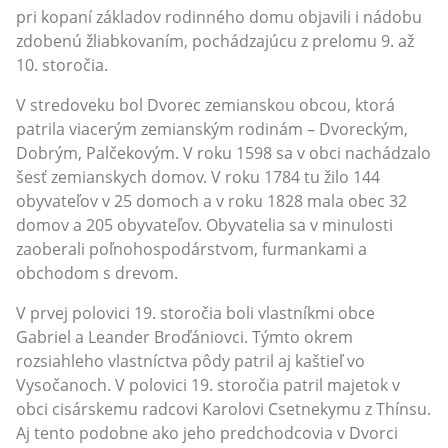
pri kopaní základov rodinného domu objavili i nádobu
zdobenú žliabkovaním, pochádzajúcu z prelomu 9. až
10. storočia.
V stredoveku bol Dvorec zemianskou obcou, ktorá
patrila viacerým zemianským rodinám – Dvoreckým,
Dobrým, Palčekovým. V roku 1598 sa v obci nachádzalo
šesť zemianskych domov. V roku 1784 tu žilo 144
obyvateľov v 25 domoch a v roku 1828 mala obec 32
domov a 205 obyvateľov. Obyvatelia sa v minulosti
zaoberali poľnohospodárstvom, furmankami a
obchodom s drevom.
V prvej polovici 19. storočia boli vlastníkmi obce
Gabriel a Leander Broďániovci. Týmto okrem
rozsiahleho vlastníctva pôdy patril aj kaštieľ vo
Vysočanoch. V polovici 19. storočia patril majetok v
obci cisárskemu radcovi Karolovi Csetnekymu z Thínsu.
Aj tento podobne ako jeho predchodcovia v Dvorci