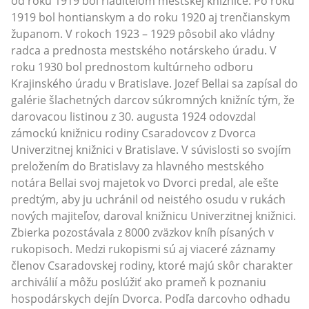
od roku 1919 bol riaditeľom mestskej knižnice. Po roku
1919 bol hontianskym a do roku 1920 aj trenčianskym
županom. V rokoch 1923 – 1929 pôsobil ako vládny
radca a prednosta mestského notárskeho úradu. V
roku 1930 bol prednostom kultúrneho odboru
Krajinského úradu v Bratislave. Jozef Bellai sa zapísal do
galérie šlachetných darcov súkromných knižníc tým, že
darovacou listinou z 30. augusta 1924 odovzdal
zámockú knižnicu rodiny Csaradovcov z Dvorca
Univerzitnej knižnici v Bratislave. V súvislosti so svojím
preložením do Bratislavy za hlavného mestského
notára Bellai svoj majetok vo Dvorci predal, ale ešte
predtým, aby ju uchránil od neistého osudu v rukách
nových majiteľov, daroval knižnicu Univerzitnej knižnici.
Zbierka pozostávala z 8000 zväzkov kníh písaných v
rukopisoch. Medzi rukopismi sú aj viaceré záznamy
členov Csaradovskej rodiny, ktoré majú skôr charakter
archiválií a môžu poslúžiť ako prameň k poznaniu
hospodárskych dejín Dvorca. Podľa darcovho odhadu