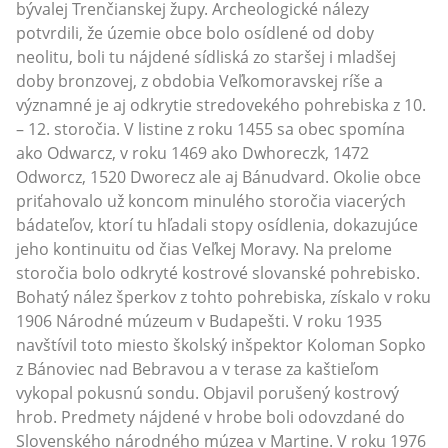
bývalej Trenčianskej župy. Archeologické nálezy
potvrdili, že územie obce bolo osídlené od doby
neolitu, boli tu nájdené sídliská zo staršej i mladšej
doby bronzovej, z obdobia Veľkomoravskej ríše a
významné je aj odkrytie stredovekého pohrebiska z 10.
– 12. storočia. V listine z roku 1455 sa obec spomína
ako Odwarcz, v roku 1469 ako Dwhoreczk, 1472
Odworcz, 1520 Dworecz ale aj Bánudvard. Okolie obce
priťahovalo už koncom minulého storočia viacerých
bádateľov, ktorí tu hľadali stopy osídlenia, dokazujúce
jeho kontinuitu od čias Veľkej Moravy. Na prelome
storočia bolo odkryté kostrové slovanské pohrebisko.
Bohatý nález šperkov z tohto pohrebiska, získalo v roku
1906 Národné múzeum v Budapešti. V roku 1935
navštívil toto miesto školský inšpektor Koloman Sopko
z Bánoviec nad Bebravou a v terase za kaštieľom
vykopal pokusnú sondu. Objavil porušený kostrový
hrob. Predmety nájdené v hrobe boli odovzdané do
Slovenského národného múzea v Martine. V roku 1976