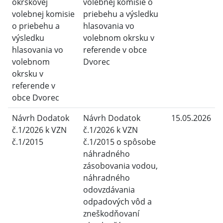
okrskovej
volebnej komisie o
volebnej komisie
priebehu a výsledku
o priebehu a
hlasovania vo
výsledku
volebnom okrsku v
hlasovania vo
referende v obce
volebnom
Dvorec
okrsku v
referende v
obce Dvorec
Návrh Dodatok
Návrh Dodatok
15.05.2026
č.1/2026 k VZN
č.1/2026 k VZN
č.1/2015
č.1/2015 o spôsobe
náhradného
zásobovania vodou,
náhradného
odovzdávania
odpadových vôd a
zneškodňovaní