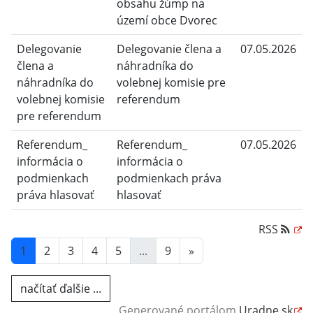
obsahu žúmp na
území obce Dvorec
Delegovanie
Delegovanie člena a
07.05.2026
člena a
náhradníka do
náhradníka do
volebnej komisie pre
volebnej komisie
referendum
pre referendum
Referendum_
Referendum_
07.05.2026
informácia o
informácia o
podmienkach
podmienkach práva
práva hlasovať
hlasovať
RSS
1
2
3
4
5
...
9
»
načítať ďalšie ...
Generované portálom
Uradne.sk