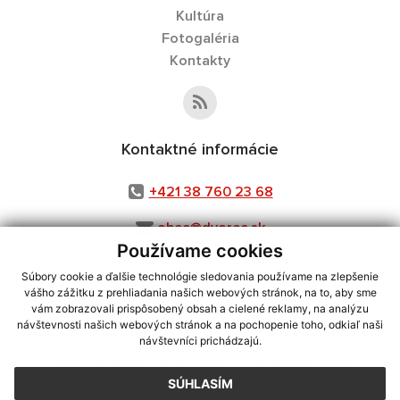
Kultúra
Fotogaléria
Kontakty
Kontaktné informácie
+421 38 760 23 68
obec@dvorec.sk
Používame cookies
Súbory cookie a ďalšie technológie sledovania používame na zlepšenie
vášho zážitku z prehliadania našich webových stránok, na to, aby sme
využite možnosť získavania aktuálnych informácií s využitím RSS
,
vám zobrazovali prispôsobený obsah a cielené reklamy, na analýzu
CMS systém (redakčný) systém ECHELON 2,
Mapa stránok
,
web portál
,
návštevnosti našich webových stránok a na pochopenie toho, odkiaľ naši
návštevníci prichádzajú.
webhosting
,
webex.digital, s.r.o.
,
domény
,
registrácia domény
,
spoločnosť webex.digital, s.r.o.
,
technický prevádzkovateľ
SÚHLASÍM
Posledná aktualizácia:
05.08.2026