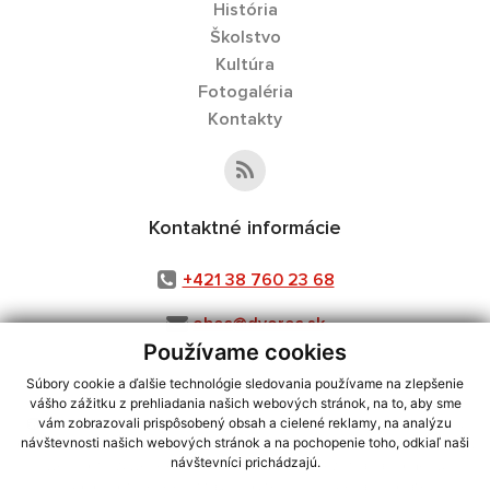
História
Školstvo
Kultúra
Fotogaléria
Kontakty
Kontaktné informácie
+421 38 760 23 68
obec@dvorec.sk
Používame cookies
Súbory cookie a ďalšie technológie sledovania používame na zlepšenie
vášho zážitku z prehliadania našich webových stránok, na to, aby sme
využite možnosť získavania aktuálnych informácií s využitím RSS
,
vám zobrazovali prispôsobený obsah a cielené reklamy, na analýzu
CMS systém (redakčný) systém ECHELON 2,
Mapa stránok
,
web portál
,
návštevnosti našich webových stránok a na pochopenie toho, odkiaľ naši
návštevníci prichádzajú.
webhosting
,
webex.digital, s.r.o.
,
domény
,
registrácia domény
,
spoločnosť webex.digital, s.r.o.
,
technický prevádzkovateľ