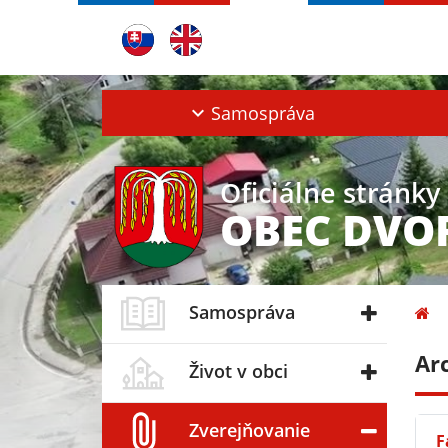
Samospráva
Oficiálne stránky
OBEC DVO
Samospráva
Ar
Život v obci
Zverejňovanie
F