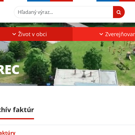
Hľadaný výraz...
Život v obci
Zverejňova
REC
chív faktúr
aktúry