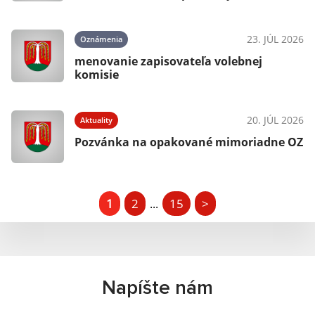
23. JÚL 2026
Oznámenia
menovanie zapisovateľa volebnej
komisie
20. JÚL 2026
Aktuality
Pozvánka na opakované mimoriadne OZ
1
2
15
>
...
Napíšte nám