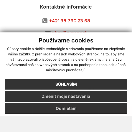
Kontaktné informácie
+421 38 760 23 68
obec@dvorec.sk
Používame cookies
Súbory cookie a ďalšie technológie sledovania používame na zlepšenie
vášho zážitku z prehliadania našich webových stránok, na to, aby sme
využite možnosť získavania aktuálnych informácií s využitím RSS
,
vám zobrazovali prispôsobený obsah a cielené reklamy, na analýzu
CMS systém (redakčný) systém ECHELON 2,
Mapa stránok
,
web portál
,
návštevnosti našich webových stránok a na pochopenie toho, odkiaľ naši
návštevníci prichádzajú.
webhosting
,
webex.digital, s.r.o.
,
domény
,
registrácia domény
,
spoločnosť webex.digital, s.r.o.
,
technický prevádzkovateľ
SÚHLASÍM
Posledná aktualizácia:
05.08.2026
Zmeniť moje nastavenia
Vytlačiť stránku
|
Vyhlásenie o prístupnosti
Autorské práva
|
Cookies
Odmietam
webdesign
|