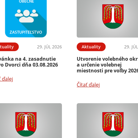
tuality
29. JÚL 2026
Aktuality
29. JÚ
vánka na 4. zasadnutie
Utvorenie volebného ok
o Dvorci dňa 03.08.2026
a určenie volebnej
miestnosti pre voľby 202
ť ďalej
Čítať ďalej