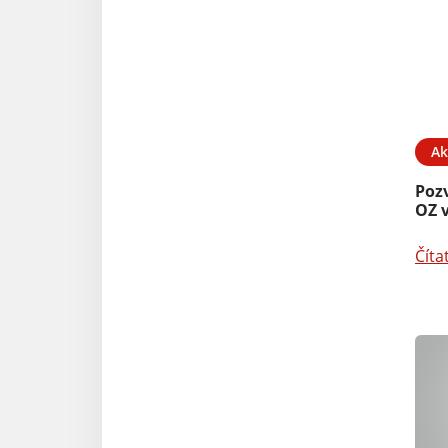
Ak
Poz
OZ v
Číta