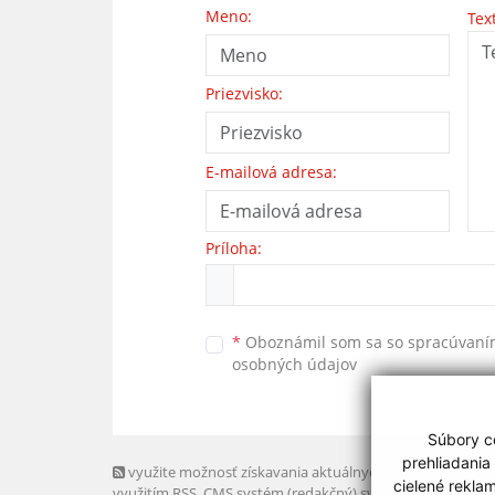
Meno:
Tex
Priezvisko:
E-mailová adresa:
Príloha:
*
Oboznámil som sa so
spracúvan
osobných údajov
Súbory co
prehliadania
využite možnosť získavania aktuálnych informácií s
cielené rekla
využitím RSS
, CMS systém (redakčný) systém ECHELON 2,