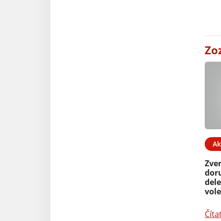
Zo
Ak
Zve
dor
del
vol
Číta