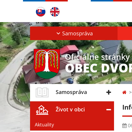
Samospráva
Oficiálne stránky
OBEC DVO
Samospráva
In
Život v obci
Aktuality
06