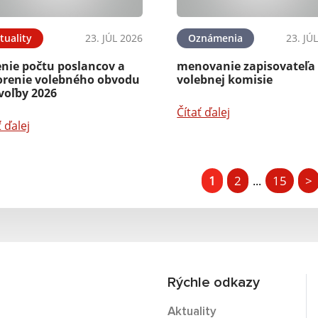
tuality
23. JÚL 2026
Oznámenia
23. JÚ
enie počtu poslancov a
menovanie zapisovateľa
orenie volebného obvodu
volebnej komisie
voľby 2026
Čítať ďalej
ť ďalej
1
2
15
>
...
Rýchle odkazy
Aktuality