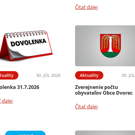
Čítať ďalej
tuality
30. JÚL 2026
Aktuality
30. JÚ
olenka 31.7.2026
Zverejnenie počtu
obyvateľov Obce Dvorec
ť ďalej
Čítať ďalej