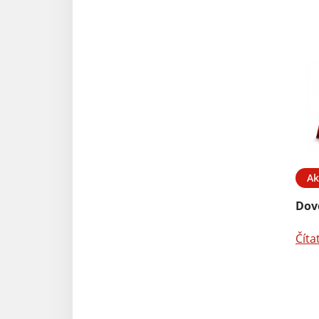
Ak
Dov
Číta