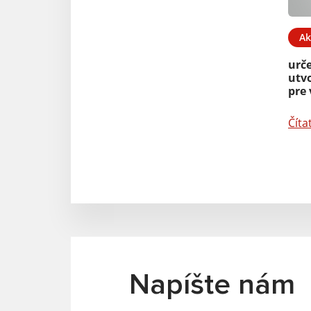
Ak
urč
utv
pre 
Číta
Napíšte nám