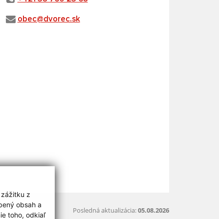
obec@dvorec.sk
 zážitku z
obený obsah a
Posledná aktualizácia:
05.08.2026
e toho, odkiaľ