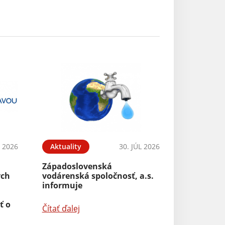
 2026
Aktuality
30. JÚL 2026
Západoslovenská
ých
vodárenská spoločnosť, a.s.
informuje
ť o
Čítať ďalej