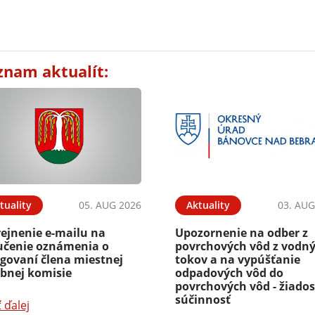
znam aktualít:
tuality
05. AUG 2026
Aktuality
03. AUG
rejnenie e-mailu na
Upozornenie na odber z
učenie oznámenia o
povrchových vôd z vodn
egovaní člena miestnej
tokov a na vypúšťanie
ebnej komisie
odpadových vôd do
povrchových vôd - žiados
súčinnosť
ť ďalej