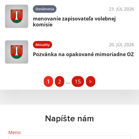
23. JÚL 2026
Oznámenia
menovanie zapisovateľa volebnej
komisie
20. JÚL 2026
Aktuality
Pozvánka na opakované mimoriadne OZ
1
2
15
>
...
Napíšte nám
Meno: