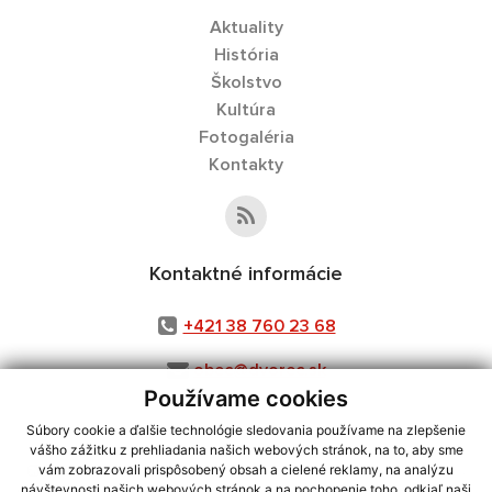
Aktuality
História
Školstvo
Kultúra
Fotogaléria
Kontakty
Kontaktné informácie
+421 38 760 23 68
obec@dvorec.sk
Používame cookies
Súbory cookie a ďalšie technológie sledovania používame na zlepšenie
vášho zážitku z prehliadania našich webových stránok, na to, aby sme
využite možnosť získavania aktuálnych informácií s využitím RSS
,
vám zobrazovali prispôsobený obsah a cielené reklamy, na analýzu
CMS systém (redakčný) systém ECHELON 2,
Mapa stránok
,
web portál
,
návštevnosti našich webových stránok a na pochopenie toho, odkiaľ naši